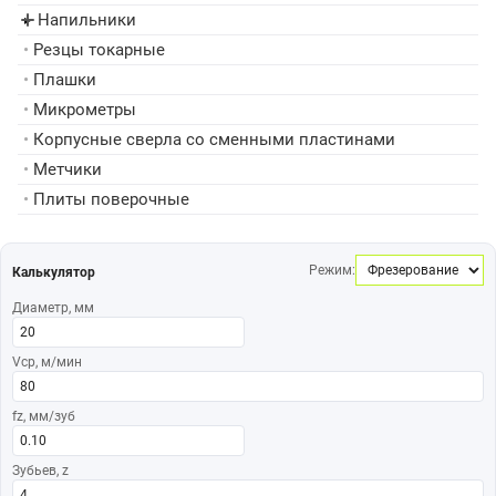
Напильники
▸
•
Резцы токарные
•
Плашки
•
Микрометры
•
Корпусные сверла со сменными пластинами
•
Метчики
•
Плиты поверочные
Режим:
Калькулятор
Диаметр, мм
Vср, м/мин
fz, мм/зуб
Зубьев, z