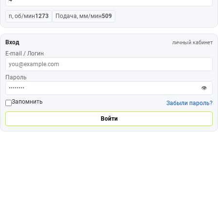
n, об/мин
1273
Подача, мм/мин
509
Вход
личный кабинет
E-mail / Логин
Пароль
👁
Запомнить
Забыли пароль?
Войти