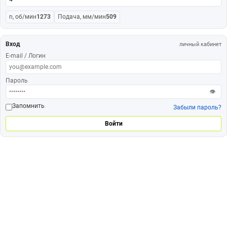
n, об/мин
1273
Подача, мм/мин
509
Вход
личный кабинет
E-mail / Логин
Пароль
👁
Запомнить
Забыли пароль?
Войти