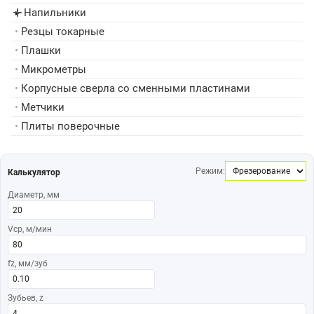
Напильники
▸
•
Резцы токарные
•
Плашки
•
Микрометры
•
Корпусные сверла со сменными пластинами
•
Метчики
•
Плиты поверочные
Режим:
Калькулятор
Диаметр, мм
Vср, м/мин
fz, мм/зуб
Зубьев, z