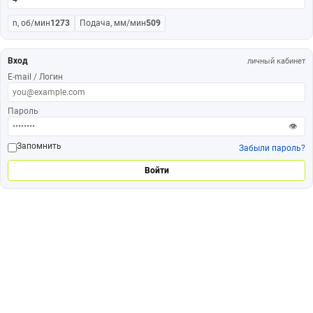
n, об/мин
1273
Подача, мм/мин
509
Вход
личный кабинет
E-mail / Логин
Пароль
👁
Запомнить
Забыли пароль?
Войти