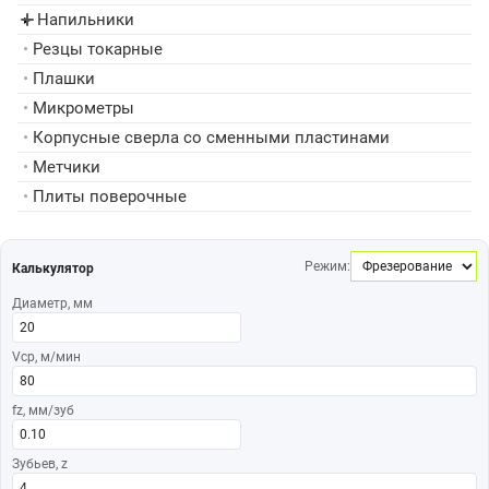
Напильники
▸
•
Резцы токарные
•
Плашки
•
Микрометры
•
Корпусные сверла со сменными пластинами
•
Метчики
•
Плиты поверочные
Режим:
Калькулятор
Диаметр, мм
Vср, м/мин
fz, мм/зуб
Зубьев, z