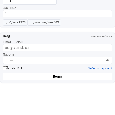
Зубьев, z
n, об/мин
1273
Подача, мм/мин
509
Вход
личный кабинет
E-mail / Логин
Пароль
👁
Запомнить
Забыли пароль?
Войти