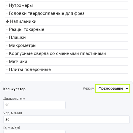
•
Нутромеры
•
Головки твердосплавные для фрез
Напильники
▸
•
Резцы токарные
•
Плашки
•
Микрометры
•
Корпусные сверла со сменными пластинами
•
Метчики
•
Плиты поверочные
Режим:
Калькулятор
Диаметр, мм
Vср, м/мин
fz, мм/зуб