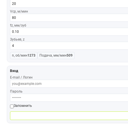
Vср, м/мин
fz, мм/зуб
Зубьев, z
n, об/мин
1273
Подача, мм/мин
509
Вход
E-mail / Логин
Пароль
Запомнить