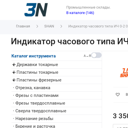
Промышленные склады.
В каталоге (146)
Главная
SHAN
Индикатор часового типа ИЧ 0-2 0
Индикатор часового типа ИЧ
Каталог инструмента
A→Я
Державки токарные
▸
Пластины токарные
▸
Пластины фрезерные
▸
•
Отрезка, канавка
В
•
Фрезы с пластинами
•
Фрезы твердосплавные
•
Сверла твердосплавные
3 35
•
Нарезание резьбы
•
Бурение и расточка