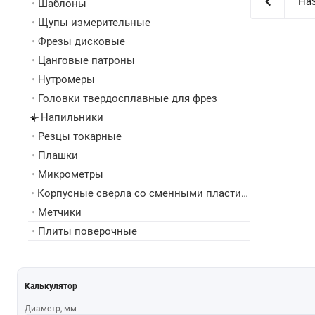
Наз
•
Шаблоны
•
Щупы измерительные
•
Фрезы дисковые
•
Цанговые патроны
•
Нутромеры
•
Головки твердосплавные для фрез
Напильники
▸
•
Резцы токарные
•
Плашки
•
Микрометры
•
Корпусные сверла со сменными пластинами
•
Метчики
•
Плиты поверочные
Калькулятор
Диаметр, мм