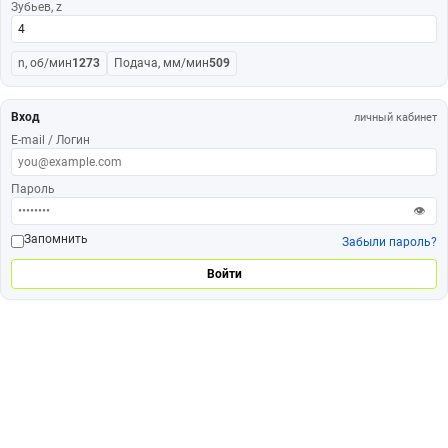
Зубьев, z
n, об/мин
1273
Подача, мм/мин
509
Вход
личный кабинет
E-mail / Логин
Пароль
👁
Запомнить
Забыли пароль?
Войти