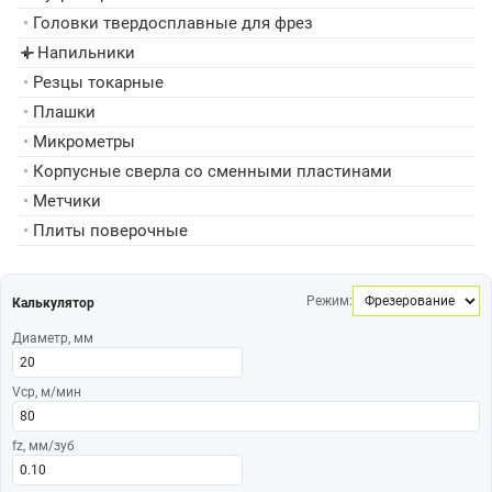
•
Головки твердосплавные для фрез
Напильники
▸
•
Резцы токарные
•
Плашки
•
Микрометры
•
Корпусные сверла со сменными пластинами
•
Метчики
•
Плиты поверочные
Режим:
Калькулятор
Диаметр, мм
Vср, м/мин
fz, мм/зуб