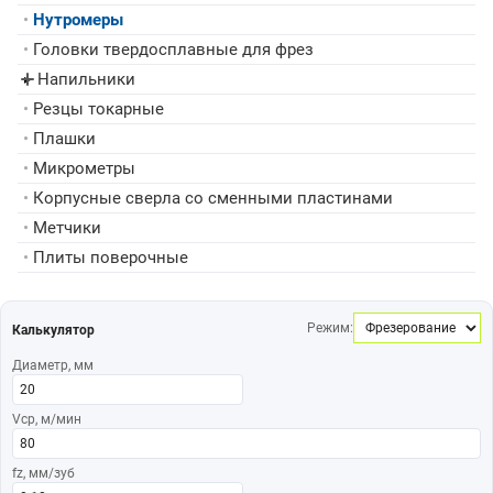
•
Нутромеры
•
Головки твердосплавные для фрез
Напильники
▸
•
Резцы токарные
•
Плашки
•
Микрометры
•
Корпусные сверла со сменными пластинами
•
Метчики
•
Плиты поверочные
Режим:
Калькулятор
Диаметр, мм
Vср, м/мин
fz, мм/зуб