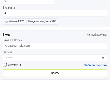
Зубьев, z
n, об/мин
1273
Подача, мм/мин
509
Вход
личный кабинет
E-mail / Логин
Пароль
👁
Запомнить
Забыли пароль?
Войти