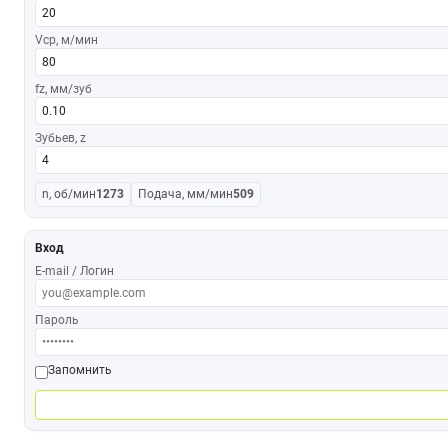
Vср, м/мин
fz, мм/зуб
Зубьев, z
n, об/мин
1273
Подача, мм/мин
509
Вход
E-mail / Логин
Пароль
Запомнить