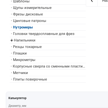
Наз
•
Шаблоны
•
Щупы измерительные
•
Фрезы дисковые
•
Цанговые патроны
•
Нутромеры
•
Головки твердосплавные для фрез
Напильники
▸
•
Резцы токарные
•
Плашки
•
Микрометры
•
Корпусные сверла со сменными пластинами
•
Метчики
•
Плиты поверочные
Калькулятор
Диаметр, мм