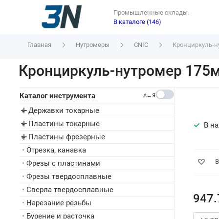
Промышленные склады.
В каталоге (146)
Главная
Нутромеры
CNIC
Кронциркуль-ну
Кронциркуль-нутромер 175мм
Каталог инструмента
A→Я
Державки токарные
▸
Пластины токарные
▸
В н
Пластины фрезерные
▸
•
Отрезка, канавка
В
•
Фрезы с пластинами
•
Фрезы твердосплавные
•
Сверла твердосплавные
947.
•
Нарезание резьбы
•
Бурение и расточка