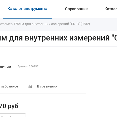
Каталог инструмента
Справочник
Катал
тромер 175мм для внутренних измерений "CNIC" (3632)
 для внутренних измерений "C
аличии
Артикул
286297
 избранное
В сравнения
70
руб