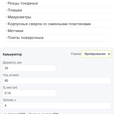
•
Резцы токарные
•
Плашки
•
Микрометры
•
Корпусные сверла со сменными пластинами
•
Метчики
•
Плиты поверочные
Режим:
Калькулятор
Диаметр, мм
Vср, м/мин
fz, мм/зуб
Зубьев, z