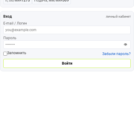
n, об/мин
1273
Подача, мм/мин
509
Вход
личный кабинет
E-mail / Логин
Пароль
👁
Запомнить
Забыли пароль?
Войти