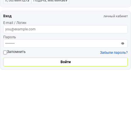
n, об/мин
1273
Подача, мм/мин
509
Вход
личный кабинет
E-mail / Логин
Пароль
👁
Запомнить
Забыли пароль?
Войти