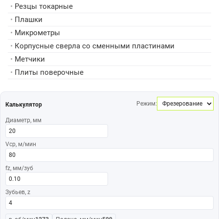
•
Резцы токарные
•
Плашки
•
Микрометры
•
Корпусные сверла со сменными пластинами
•
Метчики
•
Плиты поверочные
Режим:
Калькулятор
Диаметр, мм
Vср, м/мин
fz, мм/зуб
Зубьев, z