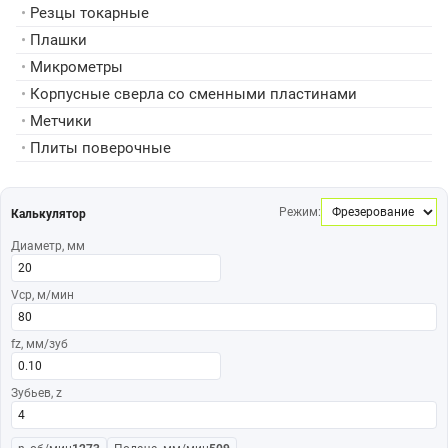
•
Резцы токарные
•
Плашки
•
Микрометры
•
Корпусные сверла со сменными пластинами
•
Метчики
•
Плиты поверочные
Режим:
Калькулятор
Диаметр, мм
Vср, м/мин
fz, мм/зуб
Зубьев, z