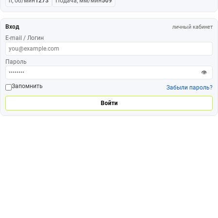
n, об/мин
1273
Подача, мм/мин
509
Вход
личный кабинет
E-mail / Логин
Пароль
👁
Запомнить
Забыли пароль?
Войти