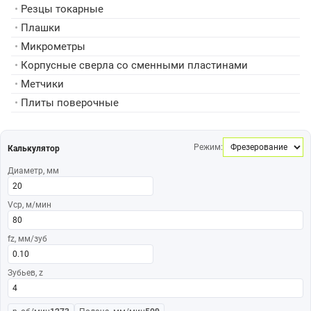
•
Резцы токарные
•
Плашки
•
Микрометры
•
Корпусные сверла со сменными пластинами
•
Метчики
•
Плиты поверочные
Режим:
Калькулятор
Диаметр, мм
Vср, м/мин
fz, мм/зуб
Зубьев, z