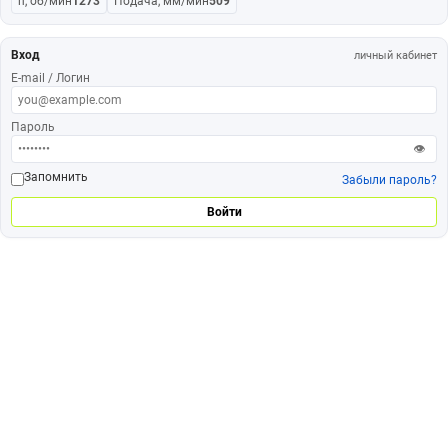
n, об/мин
1273
Подача, мм/мин
509
Вход
личный кабинет
E-mail / Логин
Пароль
👁
Запомнить
Забыли пароль?
Войти