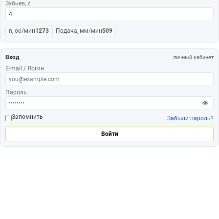
Зубьев, z
n, об/мин
1273
Подача, мм/мин
509
Вход
личный кабинет
E-mail / Логин
Пароль
👁
Запомнить
Забыли пароль?
Войти