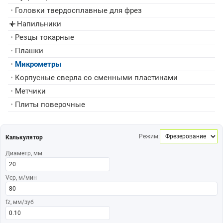
•
Головки твердосплавные для фрез
Напильники
▸
•
Резцы токарные
•
Плашки
•
Микрометры
•
Корпусные сверла со сменными пластинами
•
Метчики
•
Плиты поверочные
Режим:
Калькулятор
Диаметр, мм
Vср, м/мин
fz, мм/зуб