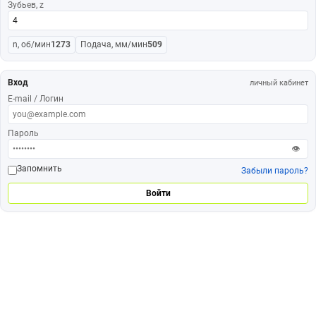
Зубьев, z
n, об/мин
1273
Подача, мм/мин
509
Вход
личный кабинет
E-mail / Логин
Пароль
👁
Запомнить
Забыли пароль?
Войти