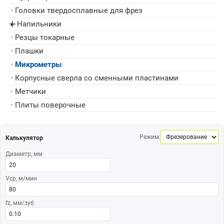
•
Головки твердосплавные для фрез
Напильники
▸
•
Резцы токарные
•
Плашки
•
Микрометры
•
Корпусные сверла со сменными пластинами
•
Метчики
•
Плиты поверочные
Режим:
Калькулятор
Диаметр, мм
Vср, м/мин
fz, мм/зуб