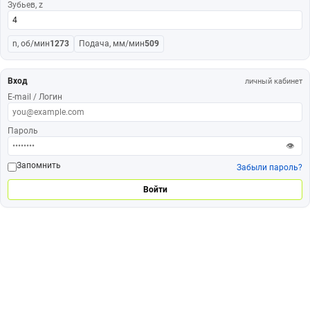
Зубьев, z
n, об/мин
1273
Подача, мм/мин
509
Вход
личный кабинет
E-mail / Логин
Пароль
👁
Запомнить
Забыли пароль?
Войти