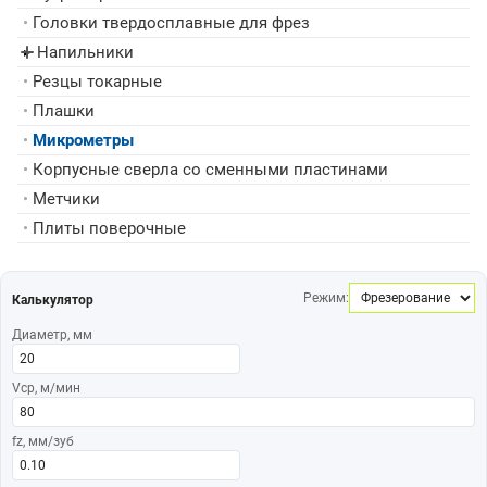
•
Головки твердосплавные для фрез
Напильники
▸
•
Резцы токарные
•
Плашки
•
Микрометры
•
Корпусные сверла со сменными пластинами
•
Метчики
•
Плиты поверочные
Режим:
Калькулятор
Диаметр, мм
Vср, м/мин
fz, мм/зуб