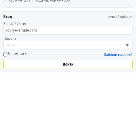
n, об/мин
1273
Подача, мм/мин
509
Вход
личный кабинет
E-mail / Логин
Пароль
👁
Запомнить
Забыли пароль?
Войти