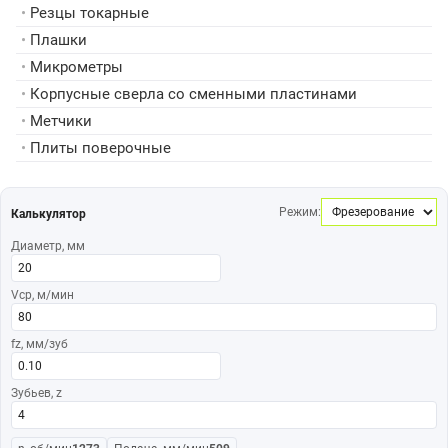
•
Резцы токарные
•
Плашки
•
Микрометры
•
Корпусные сверла со сменными пластинами
•
Метчики
•
Плиты поверочные
Режим:
Калькулятор
Диаметр, мм
Vср, м/мин
fz, мм/зуб
Зубьев, z