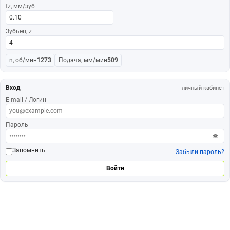
fz, мм/зуб
Зубьев, z
n, об/мин
1273
Подача, мм/мин
509
Вход
личный кабинет
E-mail / Логин
Пароль
👁
Запомнить
Забыли пароль?
Войти