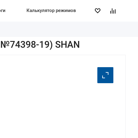
оги
Калькулятор режимов
И №74398-19) SHAN