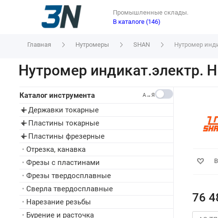
Промышленные склады.
В каталоге (146)
Главная
Нутромеры
SHAN
Нутромер инди
Нутромер индикат.электр. Н
Каталог инструмента
A→Я
Державки токарные
▸
Пластины токарные
▸
Пластины фрезерные
▸
•
Отрезка, канавка
В
•
Фрезы с пластинами
•
Фрезы твердосплавные
•
Сверла твердосплавные
76 4
•
Нарезание резьбы
•
Бурение и расточка