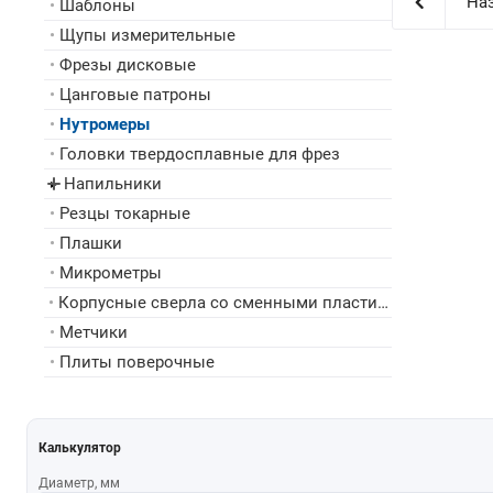
Наз
•
Шаблоны
•
Щупы измерительные
•
Фрезы дисковые
•
Цанговые патроны
•
Нутромеры
•
Головки твердосплавные для фрез
Напильники
▸
•
Резцы токарные
•
Плашки
•
Микрометры
•
Корпусные сверла со сменными пластинами
•
Метчики
•
Плиты поверочные
Калькулятор
Диаметр, мм