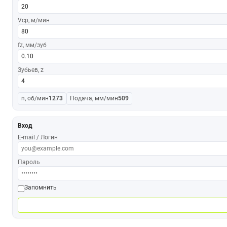
Vср, м/мин
fz, мм/зуб
Зубьев, z
n, об/мин
1273
Подача, мм/мин
509
Вход
E-mail / Логин
Пароль
Запомнить