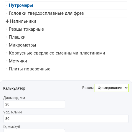
•
Нутромеры
•
Головки твердосплавные для фрез
Напильники
▸
•
Резцы токарные
•
Плашки
•
Микрометры
•
Корпусные сверла со сменными пластинами
•
Метчики
•
Плиты поверочные
Режим:
Калькулятор
Диаметр, мм
Vср, м/мин
fz, мм/зуб