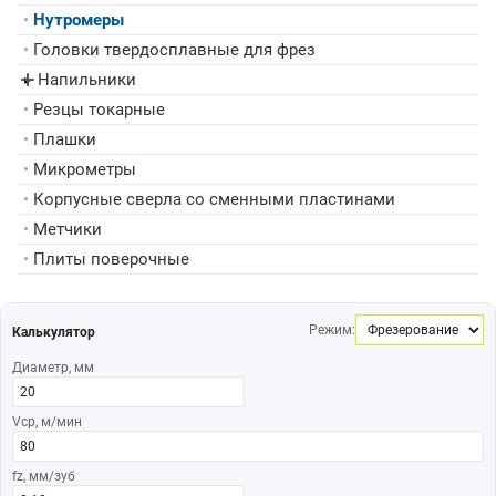
•
Нутромеры
•
Головки твердосплавные для фрез
Напильники
▸
•
Резцы токарные
•
Плашки
•
Микрометры
•
Корпусные сверла со сменными пластинами
•
Метчики
•
Плиты поверочные
Режим:
Калькулятор
Диаметр, мм
Vср, м/мин
fz, мм/зуб