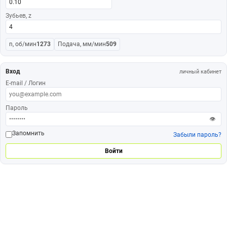
Зубьев, z
n, об/мин
1273
Подача, мм/мин
509
Вход
личный кабинет
E-mail / Логин
Пароль
👁
Запомнить
Забыли пароль?
Войти