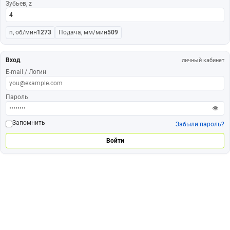
Зубьев, z
n, об/мин
1273
Подача, мм/мин
509
Вход
личный кабинет
E-mail / Логин
Пароль
👁
Запомнить
Забыли пароль?
Войти