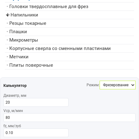
•
Головки твердосплавные для фрез
Напильники
▸
•
Резцы токарные
•
Плашки
•
Микрометры
•
Корпусные сверла со сменными пластинами
•
Метчики
•
Плиты поверочные
Режим:
Калькулятор
Диаметр, мм
Vср, м/мин
fz, мм/зуб