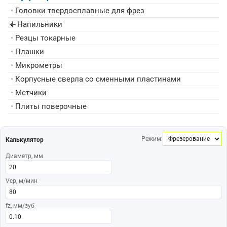
•
Головки твердосплавные для фрез
Напильники
▸
•
Резцы токарные
•
Плашки
•
Микрометры
•
Корпусные сверла со сменными пластинами
•
Метчики
•
Плиты поверочные
Режим:
Калькулятор
Диаметр, мм
Vср, м/мин
fz, мм/зуб