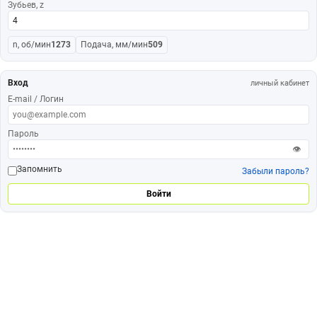
Зубьев, z
n, об/мин
1273
Подача, мм/мин
509
Вход
личный кабинет
E-mail / Логин
Пароль
👁
Запомнить
Забыли пароль?
Войти