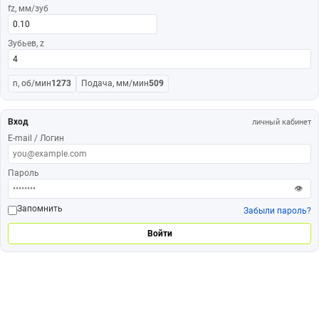
fz, мм/зуб
Зубьев, z
n, об/мин
1273
Подача, мм/мин
509
Вход
личный кабинет
E-mail / Логин
Пароль
👁
Запомнить
Забыли пароль?
Войти