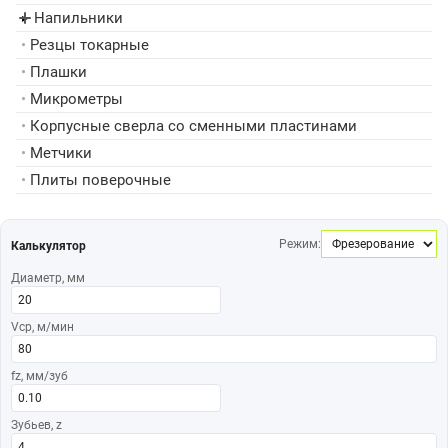
Напильники
▸
•
Резцы токарные
•
Плашки
•
Микрометры
•
Корпусные сверла со сменными пластинами
•
Метчики
•
Плиты поверочные
Режим:
Калькулятор
Диаметр, мм
Vср, м/мин
fz, мм/зуб
Зубьев, z