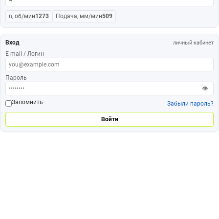
n, об/мин
1273
Подача, мм/мин
509
Вход
личный кабинет
E-mail / Логин
Пароль
👁
Запомнить
Забыли пароль?
Войти