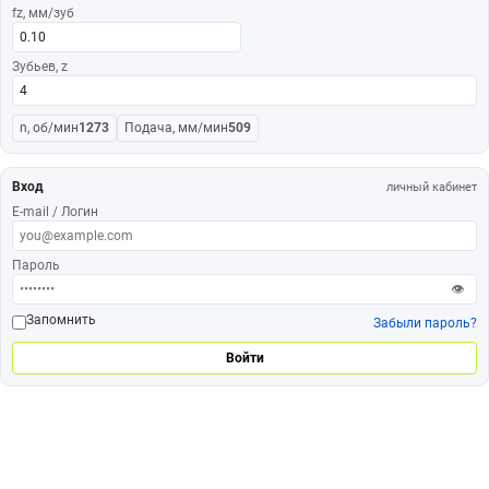
fz, мм/зуб
Зубьев, z
n, об/мин
1273
Подача, мм/мин
509
Вход
личный кабинет
E-mail / Логин
Пароль
👁
Запомнить
Забыли пароль?
Войти