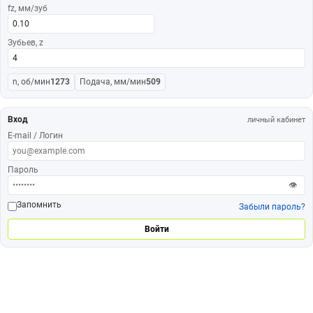
fz, мм/зуб
Зубьев, z
n, об/мин
1273
Подача, мм/мин
509
Вход
личный кабинет
E-mail / Логин
Пароль
👁
Запомнить
Забыли пароль?
Войти