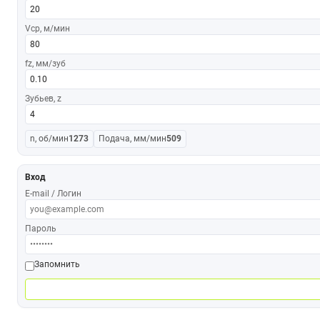
Vср, м/мин
fz, мм/зуб
Зубьев, z
n, об/мин
1273
Подача, мм/мин
509
Вход
E-mail / Логин
Пароль
Запомнить