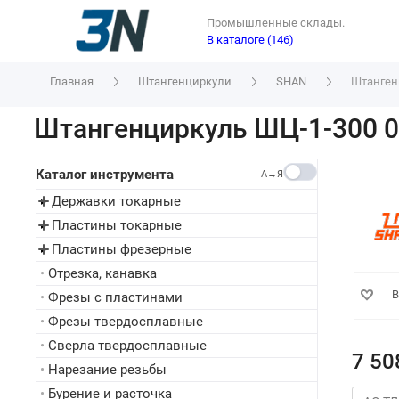
Промышленные склады.
В каталоге (146)
Главная
Штангенциркули
SHAN
Штанген
Штангенциркуль ШЦ-1-300 0
Каталог инструмента
A→Я
Державки токарные
▸
Пластины токарные
▸
Пластины фрезерные
▸
•
Отрезка, канавка
В
•
Фрезы с пластинами
•
Фрезы твердосплавные
•
Сверла твердосплавные
7 50
•
Нарезание резьбы
•
Бурение и расточка