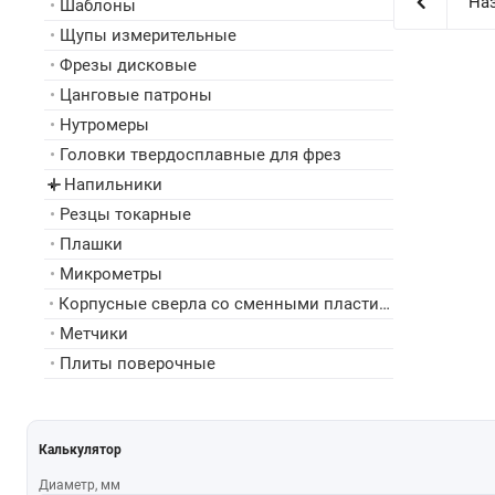
Наз
•
Шаблоны
•
Щупы измерительные
•
Фрезы дисковые
•
Цанговые патроны
•
Нутромеры
•
Головки твердосплавные для фрез
Напильники
▸
•
Резцы токарные
•
Плашки
•
Микрометры
•
Корпусные сверла со сменными пластинами
•
Метчики
•
Плиты поверочные
Калькулятор
Диаметр, мм