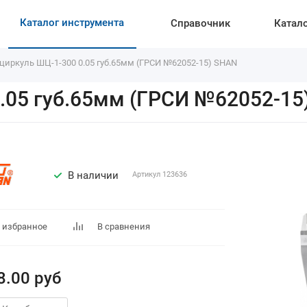
Каталог инструмента
Справочник
Катал
циркуль ШЦ-1-300 0.05 губ.65мм (ГРСИ №62052-15) SHAN
.05 губ.65мм (ГРСИ №62052-15
В наличии
Артикул
123636
 избранное
В сравнения
8.00
руб