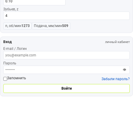
Зубьев, z
n, об/мин
1273
Подача, мм/мин
509
Вход
личный кабинет
E-mail / Логин
Пароль
👁
Запомнить
Забыли пароль?
Войти