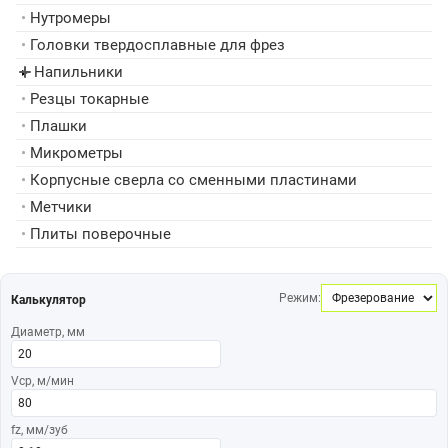
•
Нутромеры
•
Головки твердосплавные для фрез
Напильники
▸
•
Резцы токарные
•
Плашки
•
Микрометры
•
Корпусные сверла со сменными пластинами
•
Метчики
•
Плиты поверочные
Режим:
Калькулятор
Диаметр, мм
Vср, м/мин
fz, мм/зуб