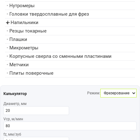
•
Нутромеры
•
Головки твердосплавные для фрез
Напильники
▸
•
Резцы токарные
•
Плашки
•
Микрометры
•
Корпусные сверла со сменными пластинами
•
Метчики
•
Плиты поверочные
Режим:
Калькулятор
Диаметр, мм
Vср, м/мин
fz, мм/зуб