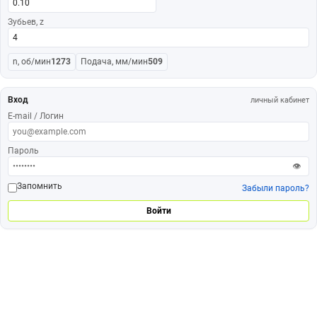
Зубьев, z
n, об/мин
1273
Подача, мм/мин
509
Вход
личный кабинет
E-mail / Логин
Пароль
👁
Запомнить
Забыли пароль?
Войти