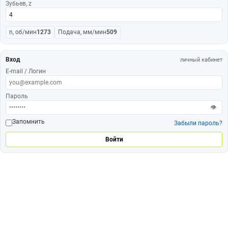
Зубьев, z
n, об/мин
1273
Подача, мм/мин
509
Вход
личный кабинет
E-mail / Логин
Пароль
👁
Запомнить
Забыли пароль?
Войти