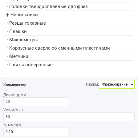
•
Головки твердосплавные для фрез
Напильники
▸
•
Резцы токарные
•
Плашки
•
Микрометры
•
Корпусные сверла со сменными пластинами
•
Метчики
•
Плиты поверочные
Режим:
Калькулятор
Диаметр, мм
Vср, м/мин
fz, мм/зуб