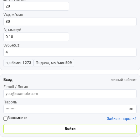
Vср, м/мин
fz, мм/зуб
Зубьев, z
n, об/мин
1273
Подача, мм/мин
509
Вход
личный кабинет
E-mail / Логин
Пароль
👁
Запомнить
Забыли пароль?
Войти