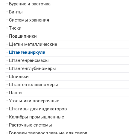
•
Бурение и расточка
•
Винты
•
Системы хранения
•
Тиски
•
Подшипники
•
Щетки металлические
•
Штангенциркули
•
Штангенрейсмасы
•
Штангенглубиномеры
•
Шпильки
•
Штангентолщиномеры
•
Цанги
•
Угольники поверочные
•
Штативы для индикаторов
•
Калибры промышленные
•
Расточные системы
•
Головки твердосплавные для сверл