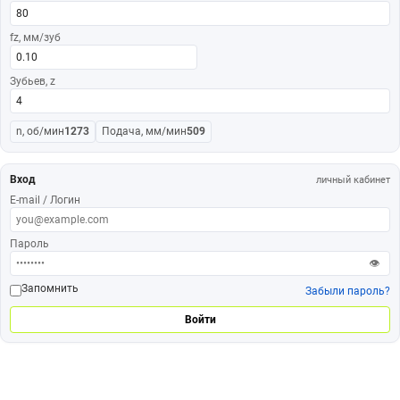
fz, мм/зуб
Зубьев, z
n, об/мин
1273
Подача, мм/мин
509
Вход
личный кабинет
E-mail / Логин
Пароль
👁
Запомнить
Забыли пароль?
Войти