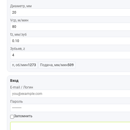
Диаметр, мм
Vср, м/мин
fz, мм/зуб
Зубьев, z
n, об/мин
1273
Подача, мм/мин
509
Вход
E-mail / Логин
Пароль
Запомнить