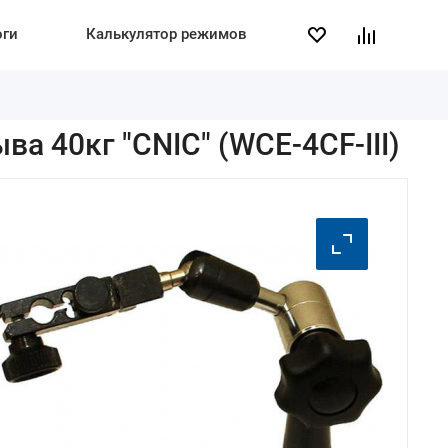
оги
Калькулятор режимов
а 40кг "CNIC" (WCE-4CF-III)