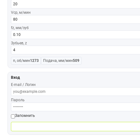
Vср, м/мин
fz, мм/зуб
Зубьев, z
n, об/мин
1273
Подача, мм/мин
509
Вход
E-mail / Логин
Пароль
Запомнить