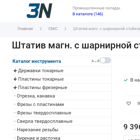
Промышленные склады.
В каталоге (146)
Главная
CNIC
Штатив магн. с шарнирной стойкой 
Штатив магн. с шарнирной ст
Каталог инструмента
A→Я
Державки токарные
▸
Пластины токарные
▸
В н
Пластины фрезерные
▸
•
Отрезка, канавка
В
•
Фрезы с пластинами
•
Фрезы твердосплавные
•
Сверла твердосплавные
9 39
•
Нарезание резьбы
•
Бурение и расточка