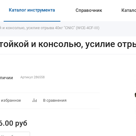
Каталог инструмента
Справочник
Катал
и консолью, усилие отрыва 40кг "CNIC" (WCE-4CF-III)
ойкой и консолью, усилие отрыв
аличии
Артикул
286558
 избранное
В сравнения
6.00
руб