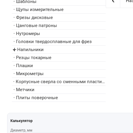
Наз
•
Шаблоны
•
Щупы измерительные
•
Фрезы дисковые
•
Цанговые патроны
•
Нутромеры
•
Головки твердосплавные для фрез
Напильники
▸
•
Резцы токарные
•
Плашки
•
Микрометры
•
Корпусные сверла со сменными пластинами
•
Метчики
•
Плиты поверочные
Калькулятор
Диаметр, мм