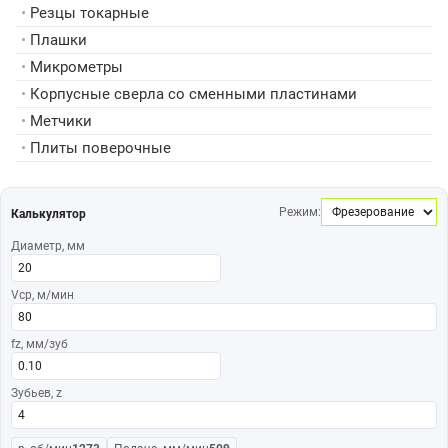
•
Резцы токарные
•
Плашки
•
Микрометры
•
Корпусные сверла со сменными пластинами
•
Метчики
•
Плиты поверочные
Режим:
Калькулятор
Диаметр, мм
Vср, м/мин
fz, мм/зуб
Зубьев, z