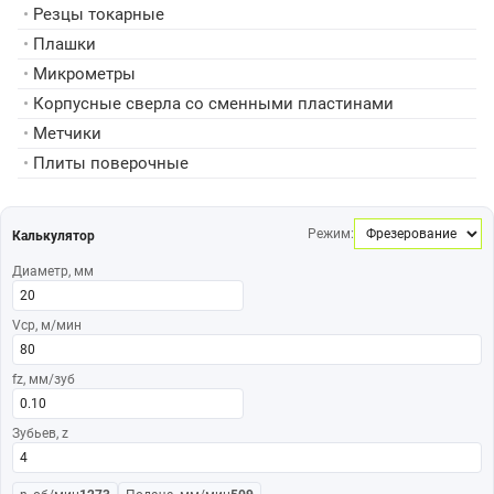
•
Резцы токарные
•
Плашки
•
Микрометры
•
Корпусные сверла со сменными пластинами
•
Метчики
•
Плиты поверочные
Режим:
Калькулятор
Диаметр, мм
Vср, м/мин
fz, мм/зуб
Зубьев, z