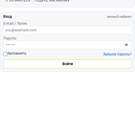
n, об/мин
1273
Подача, мм/мин
509
Вход
личный кабинет
E-mail / Логин
Пароль
👁
Запомнить
Забыли пароль?
Войти