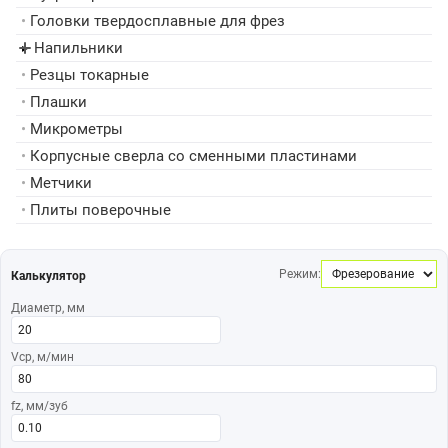
•
Головки твердосплавные для фрез
Напильники
▸
•
Резцы токарные
•
Плашки
•
Микрометры
•
Корпусные сверла со сменными пластинами
•
Метчики
•
Плиты поверочные
Режим:
Калькулятор
Диаметр, мм
Vср, м/мин
fz, мм/зуб