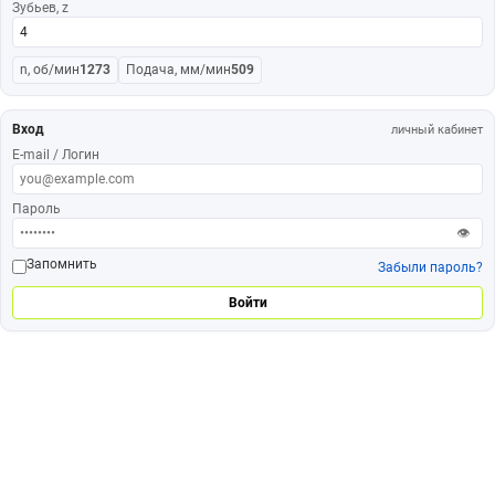
Зубьев, z
n, об/мин
1273
Подача, мм/мин
509
Вход
личный кабинет
E-mail / Логин
Пароль
👁
Запомнить
Забыли пароль?
Войти