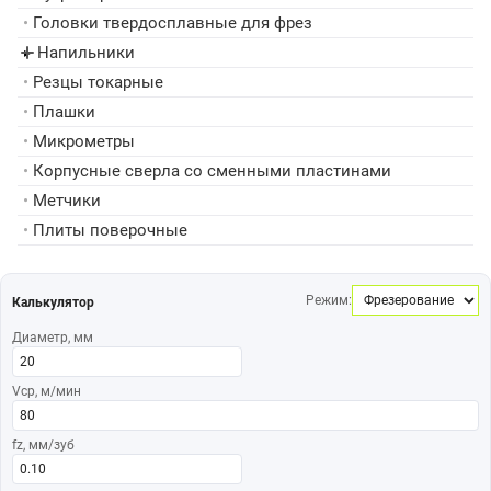
•
Головки твердосплавные для фрез
Напильники
▸
•
Резцы токарные
•
Плашки
•
Микрометры
•
Корпусные сверла со сменными пластинами
•
Метчики
•
Плиты поверочные
Режим:
Калькулятор
Диаметр, мм
Vср, м/мин
fz, мм/зуб