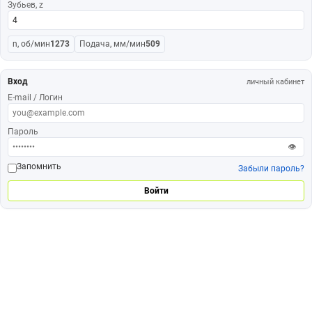
Зубьев, z
n, об/мин
1273
Подача, мм/мин
509
Вход
личный кабинет
E-mail / Логин
Пароль
👁
Запомнить
Забыли пароль?
Войти