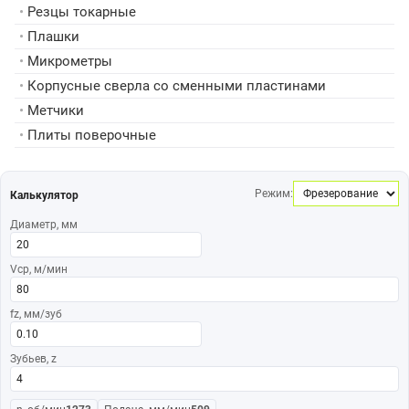
•
Резцы токарные
•
Плашки
•
Микрометры
•
Корпусные сверла со сменными пластинами
•
Метчики
•
Плиты поверочные
Режим:
Калькулятор
Диаметр, мм
Vср, м/мин
fz, мм/зуб
Зубьев, z