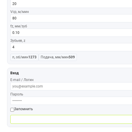
Vср, м/мин
fz, мм/зуб
Зубьев, z
n, об/мин
1273
Подача, мм/мин
509
Вход
E-mail / Логин
Пароль
Запомнить