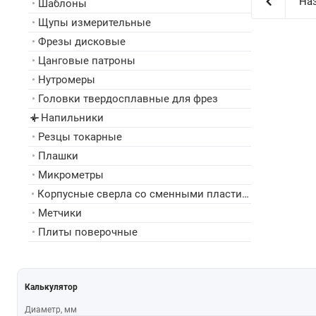
Наз
•
Шаблоны
•
Щупы измерительные
•
Фрезы дисковые
•
Цанговые патроны
•
Нутромеры
•
Головки твердосплавные для фрез
Напильники
▸
•
Резцы токарные
•
Плашки
•
Микрометры
•
Корпусные сверла со сменными пластинами
•
Метчики
•
Плиты поверочные
Калькулятор
Диаметр, мм