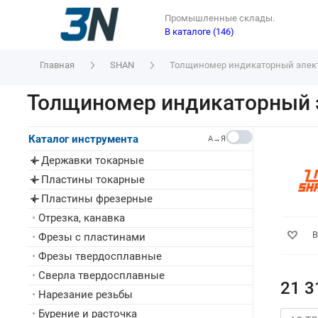
Промышленные склады.
В каталоге (146)
Главная
SHAN
Толщиномер индикаторный электр.
Толщиномер индикаторный эл
Каталог инструмента
A→Я
Державки токарные
▸
Пластины токарные
▸
Пластины фрезерные
▸
•
Отрезка, канавка
В
•
Фрезы с пластинами
•
Фрезы твердосплавные
•
Сверла твердосплавные
21 3
•
Нарезание резьбы
•
Бурение и расточка