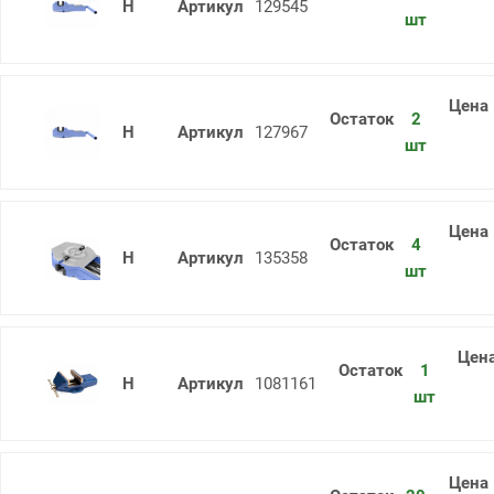
Тиски стан.чуг. н/п 7200-0219-02 20
129545
шт
2
Тиски стан.чуг. н/п 7200-0214-02 16
127967
шт
4
Тиски стан.чуг. н/п 7200-0209-02 12
135358
шт
1
Тиски слесарные усиленные 200мм 
1081161
шт