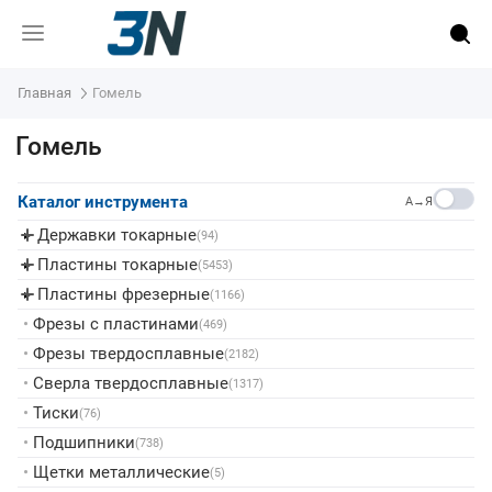
Главная
Гомель
Гомель
Каталог инструмента
A→Я
Державки токарные
▸
(94)
Пластины токарные
▸
(5453)
Пластины фрезерные
▸
(1166)
•
Фрезы с пластинами
(469)
•
Фрезы твердосплавные
(2182)
•
Сверла твердосплавные
(1317)
•
Тиски
(76)
•
Подшипники
(738)
•
Щетки металлические
(5)