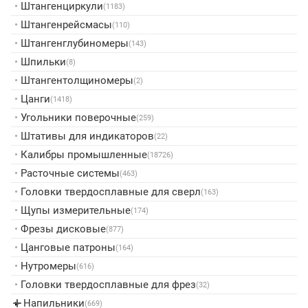
•
Штангенциркули
(1183)
•
Штангенрейсмасы
(110)
•
Штангенглубиномеры
(143)
•
Шпильки
(8)
•
Штангентолщиномеры
(2)
•
Цанги
(1418)
•
Угольники поверочные
(259)
•
Штативы для индикаторов
(22)
•
Калибры промышленные
(18726)
•
Расточные системы
(463)
•
Головки твердосплавные для сверл
(163)
•
Щупы измерительные
(174)
•
Фрезы дисковые
(877)
•
Цанговые патроны
(164)
•
Нутромеры
(616)
•
Головки твердосплавные для фрез
(32)
Напильники
▸
(669)