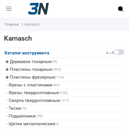
Главная
Karnasch
Karnasch
Каталог инструмента
A→Я
Державки токарные
▸
(94)
Пластины токарные
▸
(5453)
Пластины фрезерные
▸
(1166)
•
Фрезы с пластинами
(469)
•
Фрезы твердосплавные
(2182)
•
Сверла твердосплавные
(1317)
•
Тиски
(76)
•
Подшипники
(738)
•
Щетки металлические
(5)