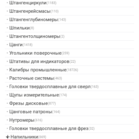
•
Штангенциркули
(1183)
•
Штангенрейсмасы
(110)
•
Штангенглубиномеры
(143)
•
Шпильки
(8)
•
Штангентолщиномеры
(2)
•
Цанги
(1418)
•
Угольники поверочные
(259)
•
Штативы для индикаторов
(22)
•
Калибры промышленные
(18726)
•
Расточные системы
(463)
•
Головки твердосплавные для сверл
(163)
•
Щупы измерительные
(174)
•
Фрезы дисковые
(877)
•
Цанговые патроны
(164)
•
Нутромеры
(616)
•
Головки твердосплавные для фрез
(32)
Напильники
▸
(669)