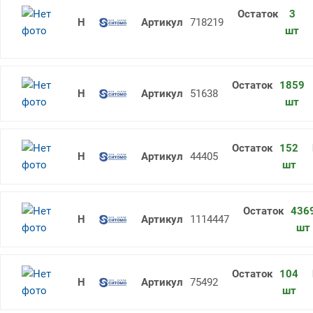
3
Набор головок торцевых N8 30-80
718219
шт
1859
Набор ключей шестигранны изогнуты
51638
шт
152
Ключ трубный рычажный КТР-1 кр
44405
шт
436
Надфиль плоский 160 №00 остроно
1114447
шт
104
Надфиль плоский 160 №00 с ручко
75492
шт