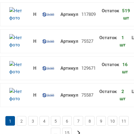
519
Напильник плоский 250 №1 тупон
117809
шт
1
Напильник плоский 450 №2 остро
75527
шт
16
Напильник плоский 450 №3 тупон
129671
шт
2
Напильник трехгранный 100 N2 SI
75587
шт
1
2
3
4
5
6
7
8
9
10
11
...
15