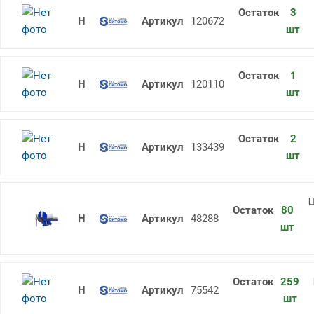
3
Сумка инструментальная КГД черна
120672
шт
1
Сумка инструментальная КГК черна
120110
шт
2
Сумка инструментальная КГН черна
133439
шт
80
Тиски слесарные ТСЧ-100 поворот
48288
шт
259
Напильник трехгранный 200 N2 SI
75542
шт