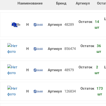
Наименование
Бренд
Артикул
Оста
14
Тиски слесарные ТСЧ-125 поворот
48289
шт
36
Отвертка крестовая PH1 5х75 (общ.
856474
шт
2
Отвертка крестовая N3 240 SITOMO
48979
шт
173
Отвертка крестовая N3 250 SITOMO
126834
шт