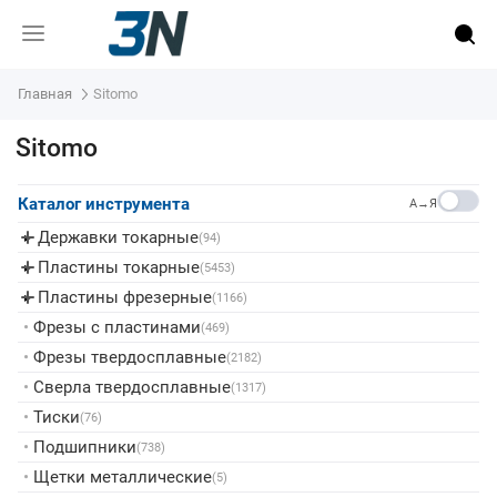
Главная
Sitomo
Sitomo
Каталог инструмента
A→Я
Державки токарные
▸
(94)
Пластины токарные
▸
(5453)
Пластины фрезерные
▸
(1166)
•
Фрезы с пластинами
(469)
•
Фрезы твердосплавные
(2182)
•
Сверла твердосплавные
(1317)
•
Тиски
(76)
•
Подшипники
(738)
•
Щетки металлические
(5)