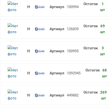
1
Отвертка шлицевая 190х5,0х0,8 SIT
100994
шт
69
Отвертка шлицевая 230х4,0х0,6 SIT
126839
шт
3
Отвертка шлицевая 240х6,0х1,2 SIT
100995
шт
68
Плоскогубцы комбинированные 18
1092945
шт
269
Ручка для напильника 100 (пласти
449882
шт