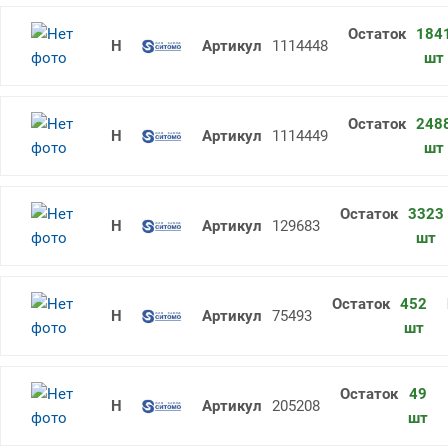
184
Надфиль плоский 160 №1 остронос
1114448
шт
248
Надфиль плоский 160 №2 остронос
1114449
шт
3323
Надфиль плоский 160 №2 с ручкой
129683
шт
452
Надфиль полукруглый 160 №00 с р
75493
шт
49
Напильник круглый 100 N3 SITOMO
205208
шт