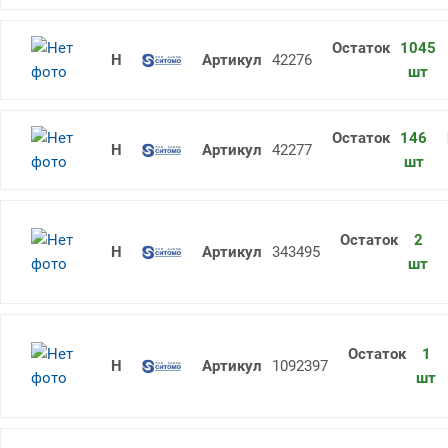
1045
Молоток слесарный 0.8 (кг) квадр
42276
шт
146
Молоток слесарный 1 (кг) квадрат
42277
шт
2
Набор головок N3 окс.10-32 мм
343495
шт
1
Набор головок торцевых N2D 10-3
1092397
шт