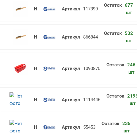
677
Щетка металлическая ручная 290 6
117399
шт
532
Щетка металлическая ручная 290 
866844
шт
246
Ящик для инструмента 420х200х150
1090870
шт
219
Надфиль плоский 160 №0 остронос
1114446
шт
235
Кусачки торцовые 180 1000В SIT
55453
шт