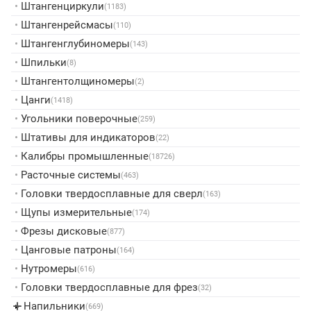
•
Штангенциркули
(1183)
•
Штангенрейсмасы
(110)
•
Штангенглубиномеры
(143)
•
Шпильки
(8)
•
Штангентолщиномеры
(2)
•
Цанги
(1418)
•
Угольники поверочные
(259)
•
Штативы для индикаторов
(22)
•
Калибры промышленные
(18726)
•
Расточные системы
(463)
•
Головки твердосплавные для сверл
(163)
•
Щупы измерительные
(174)
•
Фрезы дисковые
(877)
•
Цанговые патроны
(164)
•
Нутромеры
(616)
•
Головки твердосплавные для фрез
(32)
Напильники
▸
(669)