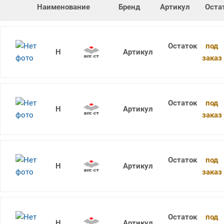
Наименование
Бренд
Артикул
Оста
под
1736SU05C-1060 KDG303
заказ
под
1736SU05C-0950 KDG303
заказ
под
1736SU05C-0960 KDG303
заказ
под
1736SU05C-0970 KDG303