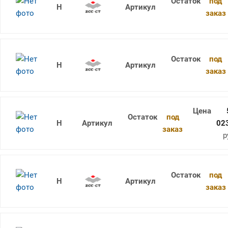
под
1736SU05C-1040 KDG303
заказ
под
1736SU05C-1050 KDG303
заказ
под
1736SU05C-0945 KDG303
02
заказ
р
под
1736SU05C-1070 KDG303
заказ