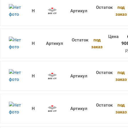
под
1736SU05C-1140 KDG303
заказ
под
1736SU05C-1145 KDG303
90
заказ
р
под
1736SU05C-0840 KDG303
заказ
под
1736SU05C-0740 KDG303
заказ