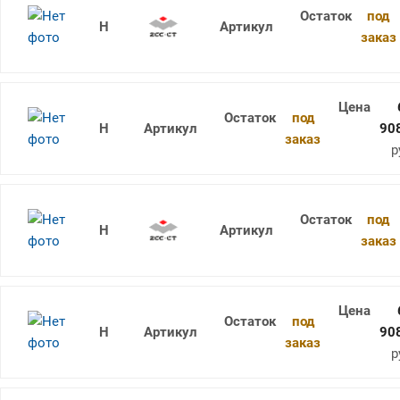
под
1736SU05C-1120 KDG303
заказ
под
1736SU05C-1125 KDG303
90
заказ
р
под
1736SU05C-1130 KDG303
заказ
под
1736SU05C-1135 KDG303
90
заказ
р