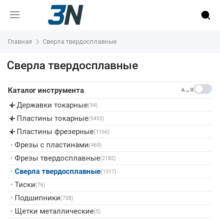
Главная
Сверла твердосплавные
Сверла твердосплавные
Каталог инструмента
A→Я
Державки токарные
▸
(94)
Пластины токарные
▸
(5453)
Пластины фрезерные
▸
(1166)
•
Фрезы с пластинами
(469)
•
Фрезы твердосплавные
(2182)
•
Сверла твердосплавные
(1317)
•
Тиски
(76)
•
Подшипники
(738)
•
Щетки металлические
(5)