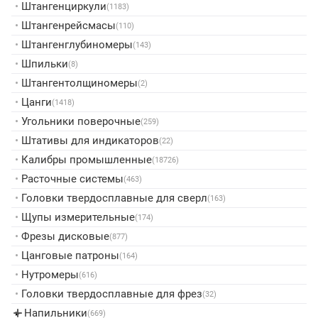
•
Штангенциркули
(1183)
•
Штангенрейсмасы
(110)
•
Штангенглубиномеры
(143)
•
Шпильки
(8)
•
Штангентолщиномеры
(2)
•
Цанги
(1418)
•
Угольники поверочные
(259)
•
Штативы для индикаторов
(22)
•
Калибры промышленные
(18726)
•
Расточные системы
(463)
•
Головки твердосплавные для сверл
(163)
•
Щупы измерительные
(174)
•
Фрезы дисковые
(877)
•
Цанговые патроны
(164)
•
Нутромеры
(616)
•
Головки твердосплавные для фрез
(32)
Напильники
▸
(669)