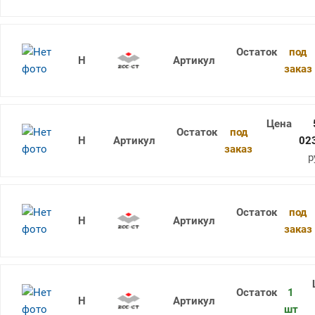
под
1736SU05C-0930 KDG303
заказ
под
1736SU05C-0935 KDG303
02
заказ
р
под
1736SU05C-0940 KDG303
заказ
1
1736SU05C-1000 KDG303
шт