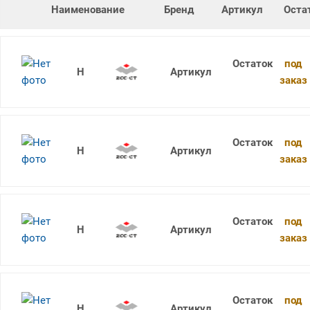
Наименование
Бренд
Артикул
Оста
под
1736SU05C-0620 KDG303
заказ
под
1736SU05C-0520 KDG303
заказ
под
1736SU05C-0530 KDG303
заказ
под
1736SU05C-0540 KDG303