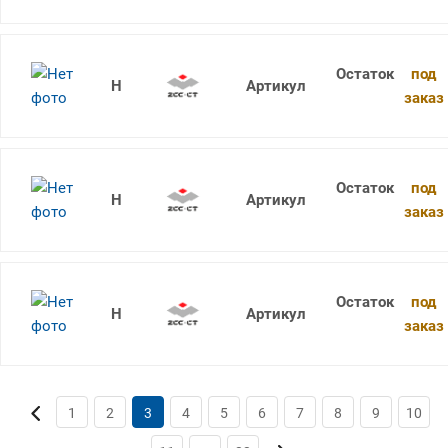
под
1736SU05C-0490 KDG303
заказ
под
1736SU05C-0500 KDG303
заказ
под
1736SU05C-0505 KDG303
заказ
1
2
3
4
5
6
7
8
9
10