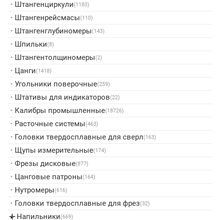
•
Штангенциркули
(1183)
•
Штангенрейсмасы
(110)
•
Штангенглубиномеры
(143)
•
Шпильки
(8)
•
Штангентолщиномеры
(2)
•
Цанги
(1418)
•
Угольники поверочные
(259)
•
Штативы для индикаторов
(22)
•
Калибры промышленные
(18726)
•
Расточные системы
(463)
•
Головки твердосплавные для сверл
(163)
•
Щупы измерительные
(174)
•
Фрезы дисковые
(877)
•
Цанговые патроны
(164)
•
Нутромеры
(616)
•
Головки твердосплавные для фрез
(32)
Напильники
▸
(669)