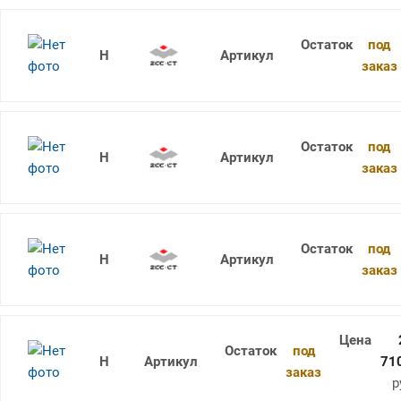
под
1736SU05C-0380 KDG303
заказ
под
1736SU05C-0390 KDG303
заказ
под
1736SU05C-0400 KDG303
заказ
под
1736SU05-0780 KDG303
71
заказ
р