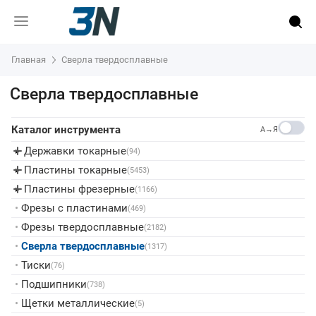
Главная
Сверла твердосплавные
Сверла твердосплавные
Каталог инструмента
A→Я
Державки токарные
▸
(94)
Пластины токарные
▸
(5453)
Пластины фрезерные
▸
(1166)
•
Фрезы с пластинами
(469)
•
Фрезы твердосплавные
(2182)
•
Сверла твердосплавные
(1317)
•
Тиски
(76)
•
Подшипники
(738)
•
Щетки металлические
(5)