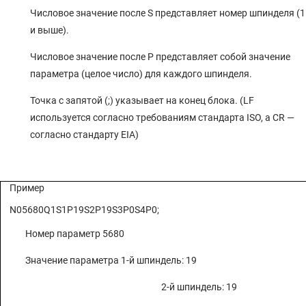
4.21 ПАРАМЕТРЫ ПРОГРАММ (1 ИЗ 5)
Числовое значение после S представляет номер шпинделя (1
4.20 ПАРАМЕТРЫ ОТОБРАЖЕНИЯ И РЕДАКТИРОВАНИЯ (1 ИЗ 6)
и выше).
4.19 ПАРАМЕТРЫ ВВОДА/ВЫВОДА ДАННЫХ (1 ИЗ 2)
Числовое значение после P представляет собой значение
4.18 ПАРАМЕТРЫ СЕРВОДВИГАТЕЛЯ (1 ИЗ 2)
параметра (целое число) для каждого шпинделя.
4.17 ПАРАМЕТРЫ УПРАВЛЕНИЯ УСКОРЕНИЕМ/ЗАМЕДЛЕНИЕМ (1 ИЗ
2)
Точка с запятой (;) указывает на конец блока. (LF
используется согласно требованиям стандарта ISO, а CR —
4.16 ПАРАМЕТРЫ СКОРОСТИ ПОДАЧИ
согласно стандарту EIA)
4.15 ПАРАМЕТРЫ БАРЬЕРА ПАТРОНА И ЗАДНЕЙ БАБКИ
4.14 ПАРАМЕТРЫ СОХРАНЕННОГО ОГРАНИЧЕНИЯ ХОДА
4.13 ПАРАМЕТРЫ СИСТЕМЫ КООРДИНАТ (1 ИЗ 2)
Пример
4.12 ПАРАМЕТРЫ УПРАВЛЕНИЯ ОСЯМИ / СИСТЕМЫ ПРИРАЩЕНИЙ (1
N05680Q1S1P19S2P19S3P0S4P0;
ИЗ 3)
Номер параметр
5680
4.11 ПАРАМЕТРЫ КОНФИГУРАЦИИ СИСТЕМЫ
4.10 ПАРАМЕТРЫ ФУНКЦИЙ СЕТИ ETHERNET И ПРОМЫШЛЕННОЙ
Значение параметра 1-й шпиндель: 19
СЕТИ ETHERNET
2-й шпиндель: 19
4.9 ПАРАМЕТРЫ ЧПУ POWER MATE