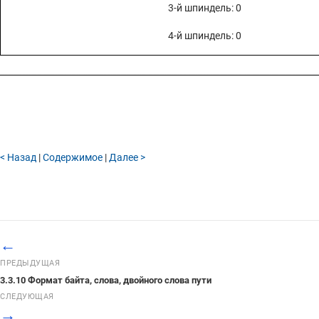
4.8 ПАРАМЕТРЫ ФУНКЦИЙ СЕРВЕРА СЕТИ ETHERNET/ДАННЫХ
3-й шпиндель: 0
4.7 ПАРАМЕТРЫ ФУНКЦИЙ ОТОБРАЖЕНИЯ ОКНА ЧПУ
4-й шпиндель: 0
4.6.4 Параметры канала 2 (I/O КАНАЛ=2)
4.6.3 Параметры канала 1 (I/O КАНАЛ=1)
4.6.2 Параметры канала 1 (I/O КАНАЛ=0)
4.6.1 Общие параметры для всех каналов
4.6 ПАРАМЕТРЫ ИНТЕРФЕЙСА RS-232-C
< Назад
|
Содержимое
|
Далее >
4.5 ПАРАМЕТРЫ НАСТРОЙКИ
4.4 ТАБЛИЦЫ СТАНДАРТНЫХ НАСТРОЕК ПАРАМЕТРОВ
4.3 ПРЕДСТАВЛЕНИЕ ПАРАМЕТРОВ
4.2 ТИП ДАННЫХ
←
4.1 ТИП ВВОДА
ПРЕДЫДУЩАЯ
4 ОПИСАНИЕ ПАРАМЕТРОВ
3.3.10 Формат байта, слова, двойного слова пути
3.3.18 Начало и конец записи
СЛЕДУЮЩАЯ
→
3.3.17 Формат действительного числа у шпинделя