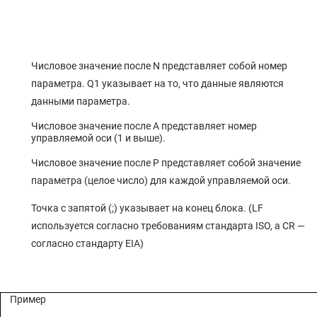
4.55 ПАРАМЕТРЫ УПРАВЛЕНИЯ НЕСКОЛЬКИМИ ТРАЕКТОРИЯМИ
4.54 ПАРАМЕТРЫУПРАВЛЕНИЯ ОСЯМИ PMC (1 ИЗ 4)
4.53 ПАРАМЕТРЫ ПРИВОДА СИНХРОННОГО ВАЛА (EGB)
Числовое значение после N представляет собой номер
4.52 ПАРАМЕТРЫ ОБРАБОТКИ МНОГОГРАННЫХ ИЗДЕЛИЙ
параметра. Q1 указывает на то, что данные являются
4.51 ПАРАМЕТРЫ ПЕРЕЗАПУСКА ПРОГРАММ (1 ИЗ 2)
данными параметра.
4.50 ПАРАМЕТРЫ ПАНЕЛИ УПРАВЛЕНИЯ ПРОГРАММНОГО
Числовое значение после A представляет номер
ОБЕСПЕЧЕНИЯ
управляемой оси (1 и выше).
4.49 ПАРАМЕТРЫ ИСХОДНОЙ ТОЧКИ С МЕХАНИЧЕСКИМ УПОРОМ
Числовое значение после P представляет собой значение
4.48 ПАРАМЕТРЫ РУЧНОГО ШТУРВАЛА (1 ИЗ 2)
параметра (целое число) для каждой управляемой оси.
4.47 ПАРАМЕТРЫ РУЧНОГО И АВТОМАТИЧЕСКОГО РЕЖИМОВ РАБОТЫ
(1 ИЗ 2)
Точка с запятой (;) указывает на конец блока. (LF
используется согласно требованиям стандарта ISO, а CR —
4.46 ПАРАМЕТРЫ ФУНКЦИЙ ПОЗИЦИОННОГО ПЕРЕКЛЮЧАТЕЛЯ
согласно стандарту EIA)
4.45 ПАРАМЕТРЫ УПРАВЛЕНИЯ РЕСУРСОМ ИНСТРУМЕНТА (1 ИЗ 2)
4.44 ПАРАМЕТРЫ ФУНКЦИЙ УПРАВЛЕНИЯ ИНСТРУМЕНТОМ (1 ИЗ 2)
4.43 ПАРАМЕТРЫ ОТОБРАЖЕНИЯ ЧАСОВ РАБОТЫ И СЧЕТЧИКА
Пример
ДЕТАЛЕЙ