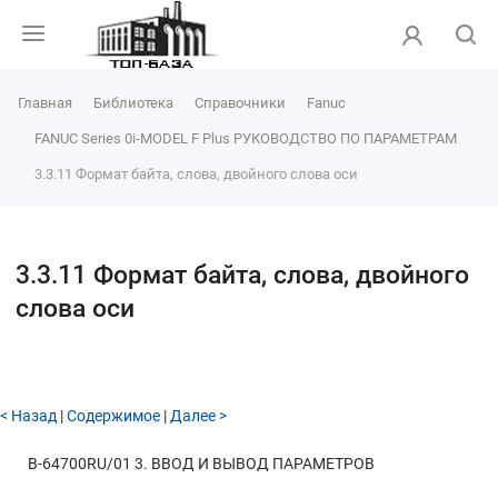
4.78 ПАРАМЕТРЫ УПРАВЛЕНИЯ ШПИНДЕЛЯМИ СЕРВОПРИВОДОМ (1
ИЗ 2)
4.77 ПАРАМЕТРЫ УПРАВЛЕНИЯ СКОРОСТЬЮ ПОДАЧИ И УПРАВЛЕНИЯ
УСКОРЕНИЕМ/ЗАМЕДЛЕНИЕМ (1 ИЗ 2)
Главная
Библиотека
Справочники
Fanuc
4.76 ПАРАМЕТРЫ ФУНКЦИИ ДИАГНОСТИКИ НЕИСПРАВНОСТЕЙ
FANUC Series 0i-MODEL F Plus РУКОВОДСТВО ПО ПАРАМЕТРАМ
4.75 ПАРАМЕТРЫ ДИАГНОСТИКИ ФОРМЫ СИГНАЛА
3.3.11 Формат байта, слова, двойного слова оси
4.74 ПАРАМЕТРЫ СИСТЕМЫ ДВОЙНОЙ ПРОВЕРКИ БЕЗОПАСНОСТИ (1
ИЗ 2)
4.73 ПАРАМЕТРЫ РУЧНОГО И АВТОМАТИЧЕСКОГО РЕЖИМОВ РАБОТЫ
(2 ИЗ 2)
3.3.11 Формат байта, слова, двойного
4.72 ПАРАМЕТРЫ ЦВЕТОВ ОТОБРАЖЕНИЯ ОКОН (2 ИЗ 2)
слова оси
4.71 ПАРАМЕТРЫУПРАВЛЕНИЯ ОСЯМИ PMC (2 ИЗ 4)
4.70 ПАРАМЕТРЫ ПЕРЕКЛЮЧЕНИЯ ОСИ
4.69 ПАРАМЕТРЫ УПРАВЛЕНИЯ ОСЯМИ
< Назад
|
Содержимое
|
Далее >
4.68 ПАРАМЕТРЫ АВТОМАТИЧЕСКОГО РЕЗЕРВНОГО КОПИРОВАНИЯ
ДАННЫХ
B-64700RU/01
3. ВВОД И ВЫВОД ПАРАМЕТРОВ
4.67 ПАРАМЕТРЫ ФУНКЦИИ ПРЕДОТВРАЩЕНИЯ НЕКОРРЕКТНОЙ