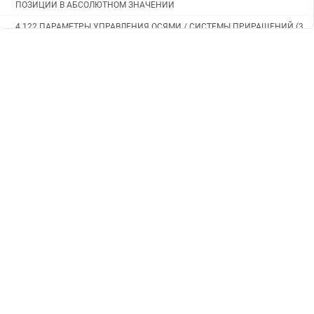
ПОЗИЦИИ В АБСОЛЮТНОМ ЗНАЧЕНИИ
4.122 ПАРАМЕТРЫ УПРАВЛЕНИЯ ОСЯМИ / СИСТЕМЫ ПРИРАЩЕНИЙ (3
ИЗ 3)
4.121 ПАРАМЕТРЫ ФУНКЦИИ БЕЗОПАСНОСТИ АДАПТЕРА EtherNet/IP
4.120 ПАРАМЕТРЫ ФУНКЦИИ БЕЗОПАСНОСТИ FL-net
4.119 ПАРАМЕТРЫ СИСТЕМЫ ДВОЙНОЙ ПРОВЕРКИ БЕЗОПАСНОСТИ
(2 ИЗ 2)
4.118 ПАРАМЕТРЫ ФУНКЦИИ БЕЗОПАСНОСТИ УСТРОЙСТВА ВВОДА/
ВЫВОДА PROFINET
4.117 ПАРАМЕТРЫ ФУНКЦИИ ПРОВЕРКИ КОНТРОЛЬНОЙ СУММЫ
ПАРАМЕТРОВ
4.116 ПАРАМЕТРЫ ФУНКЦИИ ВЫБОРА УСЛОВИЙ ОБРАБОТКИ
4.115 ПАРАМЕТРЫ УЛУЧШЕНИЯ ВЫВОДА M-КОДОВ ПОСТОЯННЫХ
ЦИКЛОВ СВЕРЛЕНИЯ
4.114 ПАРАМЕТРЫ РУЧНОЙ ЛИНЕЙНОЙ/КРУГОВОЙ ИНТЕРПОЛЯЦИИ
4.113 ПАРАМЕТРЫ ПРОГРАММ (5 ИЗ 5)
4.112 ПАРАМЕТРЫ ГИБКОГО СИНХРОННОГО УПРАВЛЕНИЯ (2 ИЗ 2)