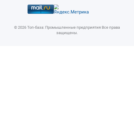
4.73 ПАРАМЕТРЫ РУЧНОГО И АВТОМАТИЧЕСКОГО РЕЖИМОВ РАБОТЫ
(2 ИЗ 2)
4.72 ПАРАМЕТРЫ ЦВЕТОВ ОТОБРАЖЕНИЯ ОКОН (2 ИЗ 2)
© 2026 Топ-база: Промышленные предприятия Все права
4.71 ПАРАМЕТРЫУПРАВЛЕНИЯ ОСЯМИ PMC (2 ИЗ 4)
защищены.
4.70 ПАРАМЕТРЫ ПЕРЕКЛЮЧЕНИЯ ОСИ
4.69 ПАРАМЕТРЫ УПРАВЛЕНИЯ ОСЯМИ
4.68 ПАРАМЕТРЫ АВТОМАТИЧЕСКОГО РЕЗЕРВНОГО КОПИРОВАНИЯ
ДАННЫХ
4.67 ПАРАМЕТРЫ ФУНКЦИИ ПРЕДОТВРАЩЕНИЯ НЕКОРРЕКТНОЙ
РАБОТЫ
4.66 ПАРАМЕТРЫ ТЕХНИЧЕСКОГО ОБСЛУЖИВАНИЯ
4.65 ПРОЧИЕ ПАРАМЕТРЫ
4.64 ПАРАМЕТРЫ СКОРОСТНОГО ПЕРЕКЛЮЧЕНИЯ ПОЛОЖЕНИЙ (1 ИЗ
2)
4.63 ПАРАМЕТРЫ КОНТУРНОГО УПРАВЛЕНИЯ ИСКУССТВЕННЫМ
ИНТЕЛЛЕКТОМ (1 ИЗ 2)
4.62 ПАРАМЕТРЫ ФУНКЦИИ ТОЧНЫХ КОЛЕБАНИЙ (1 ИЗ 2)