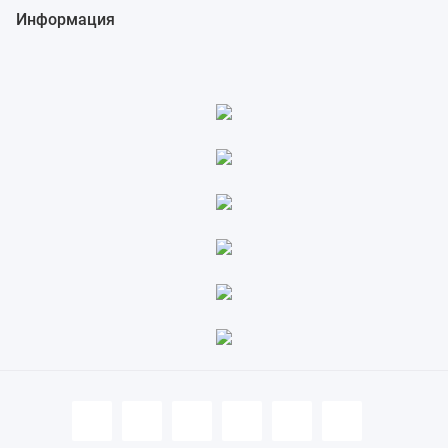
4.85 ПАРАМЕТРЫ СИСТЕМЫ КООРДИНАТ (2 ИЗ 2)
Информация
4.84 ПАРАМЕТРЫ ПЕРЕЗАПУСКА ПРОГРАММ (2 ИЗ 2)
4.83 ПАРАМЕТРЫ УПРАВЛЕНИЯ СКОРОСТЬЮ ПОДАЧИ И УПРАВЛЕНИЯ
УСКОРЕНИЕМ/ЗАМЕДЛЕНИЕМ (2 ИЗ 2)
4.82 ПАРАМЕТРЫ ПРОГРАММ (2 ИЗ 5)
4.81 ПАРАМЕТРЫ ВВОДА/ВЫВОДА ДАННЫХ (2 ИЗ 2)
4.80 ПАРАМЕТРЫ УПРАВЛЕНИЯ ОСЯМИ / СИСТЕМЫ ПРИРАЩЕНИЙ (2
ИЗ 3)
4.79 ПАРАМЕТРЫ КОМАНДЫ ИНДЕКСАЦИИ НАКЛОННОЙ РАБОЧЕЙ
ПЛОСКОСТИ
4.78 ПАРАМЕТРЫ УПРАВЛЕНИЯ ШПИНДЕЛЯМИ СЕРВОПРИВОДОМ (1
ИЗ 2)
4.77 ПАРАМЕТРЫ УПРАВЛЕНИЯ СКОРОСТЬЮ ПОДАЧИ И УПРАВЛЕНИЯ
УСКОРЕНИЕМ/ЗАМЕДЛЕНИЕМ (1 ИЗ 2)
4.76 ПАРАМЕТРЫ ФУНКЦИИ ДИАГНОСТИКИ НЕИСПРАВНОСТЕЙ
4.75 ПАРАМЕТРЫ ДИАГНОСТИКИ ФОРМЫ СИГНАЛА
4.74 ПАРАМЕТРЫ СИСТЕМЫ ДВОЙНОЙ ПРОВЕРКИ БЕЗОПАСНОСТИ (1
ИЗ 2)