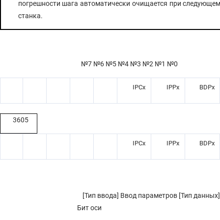
погрешности шага автоматически очищается при следующе
станка.
№7 №6 №5 №4 №3 №2 №1 №0
IPCx
IPPx
BDPx
3605
IPCx
IPPx
BDPx
[Тип ввода] Ввод параметров [Тип данных]
Бит оси