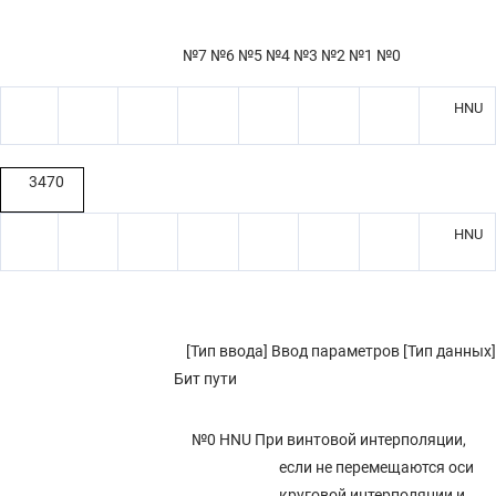
№7 №6 №5 №4 №3 №2 №1 №0
HNU
3470
HNU
[Тип ввода] Ввод параметров [Тип данных]
Бит пути
№0 HNU
При винтовой интерполяции,
если не перемещаются оси
круговой интерполяции и