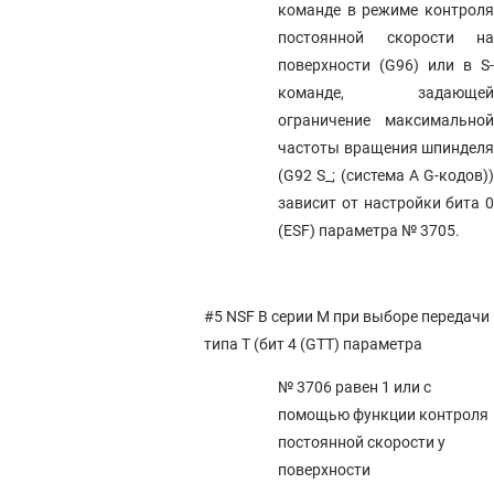
команде в режиме контроля
постоянной скорости на
поверхности (G96) или в S-
команде, задающей
ограничение максимальной
частоты вращения шпинделя
(G92 S_; (система А G-кодов))
зависит от настройки бита 0
(ESF) параметра № 3705.
#5 NSF
В серии M при выборе передачи
типа T (бит 4 (GTT) параметра
№ 3706 равен 1 или с
помощью функции контроля
постоянной скорости у
поверхности