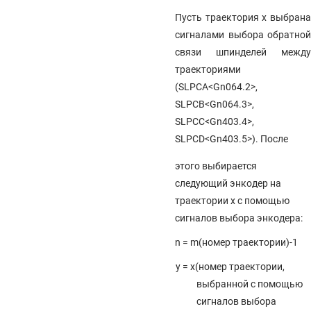
Пусть траектория x выбрана
сигналами выбора обратной
связи шпинделей между
траекториями
(SLPCA<Gn064.2>,
SLPCB<Gn064.3>,
SLPCC<Gn403.4>,
SLPCD<Gn403.5>). После
этого выбирается
следующий энкодер на
траектории x с помощью
сигналов выбора энкодера:
n = m(номер траектории)-1
y = x(номер траектории,
выбранной с помощью
сигналов выбора