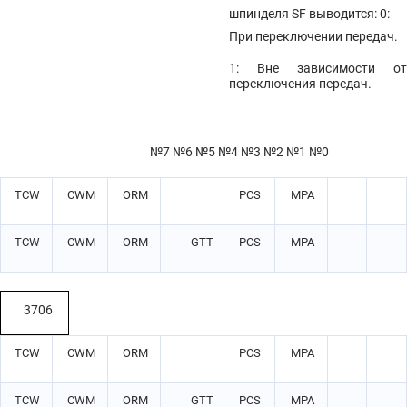
шпинделя SF выводится: 0:
При переключении передач.
1: Вне зависимости от
переключения передач.
№7 №6 №5 №4 №3 №2 №1 №0
TCW
CWM
ORM
PCS
MPA
TCW
CWM
ORM
GTT
PCS
MPA
3706
TCW
CWM
ORM
PCS
MPA
TCW
CWM
ORM
GTT
PCS
MPA