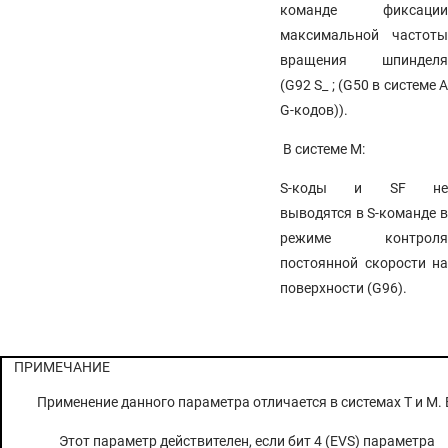
команде фиксации
максимальной частоты
вращения шпинделя
(G92 S_ ; (G50 в системе А
G-кодов)).
В системе M:
S-коды и SF не
выводятся в S-команде в
режиме контроля
постоянной скорости на
поверхности (G96).
ПРИМЕЧАНИЕ
Применение данного параметра отличается в системах Т и М. В
Этот параметр действителен, если бит 4 (EVS) параметра