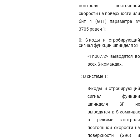
контроля постоянной
скорости на поверхности или
бит 4 (GTT) параметра №
3705 равен 1:
0: S-коды и стробирующий
сигнал функции шпинделя SF
<Fn007.2> выводятся во
всех S-командах.
1: В системе T:
S-коды и стробирующий
сигнал функции
шпинделя SF не
выводятся в S-командах
в режиме контроля
постоянной скорости на
поверхности (G96) и