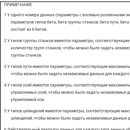
ПРИМЕЧАНИЕ
4.50 ПАРАМЕТРЫ ПАНЕЛИ УПРАВЛЕНИЯ ПРОГРАММНОГО
ОБЕСПЕЧЕНИЯ
1 У одного номера данных (параметры с восемью различными з
4.49 ПАРАМЕТРЫ ИСХОДНОЙ ТОЧКИ С МЕХАНИЧЕСКИМ УПОРОМ
параметров типов бита, бита группы станков, бита пути, бита
4.48 ПАРАМЕТРЫ РУЧНОГО ШТУРВАЛА (1 ИЗ 2)
состоит из 8 битов.
4.47 ПАРАМЕТРЫ РУЧНОГО И АВТОМАТИЧЕСКОГО РЕЖИМОВ РАБОТЫ
2 У типов группы станков имеются параметры, соответствующи
(1 ИЗ 2)
количеству групп станков, чтобы можно было задать незав
4.46 ПАРАМЕТРЫ ФУНКЦИЙ ПОЗИЦИОННОГО ПЕРЕКЛЮЧАТЕЛЯ
группы станков.
4.45 ПАРАМЕТРЫ УПРАВЛЕНИЯ РЕСУРСОМ ИНСТРУМЕНТА (1 ИЗ 2)
3 У типов пути имеются параметры, соответствующие максималь
4.44 ПАРАМЕТРЫ ФУНКЦИЙ УПРАВЛЕНИЯ ИНСТРУМЕНТОМ (1 ИЗ 2)
чтобы можно было задать независимые данные для каждого 
4.43 ПАРАМЕТРЫ ОТОБРАЖЕНИЯ ЧАСОВ РАБОТЫ И СЧЕТЧИКА
ДЕТАЛЕЙ
4 У типов осей имеются параметры, соответствующие максимал
4.42 ПАРАМЕТРЫ ЦВЕТОВ ОТОБРАЖЕНИЯ ОКОН (1 ИЗ 2)
управляемых осей, чтобы можно было задать независимые 
управляемой оси.
4.41 ПАРАМЕТРЫ ГРАФИЧЕСКОГО ОТОБРАЖЕНИЯ (1 ИЗ 4)
4.40 ПАРАМЕТРЫ РУЧНОГО ОТВОДА ШТУРВАЛОМ (1 ИЗ 2)
5 У типов шпинделей имеются параметры, соответствующие мак
4.39 ПАРАМЕТРЫ ВНЕШНЕГО ВВОДА/ВЫВОДА ДАННЫХ
шпинделей, чтобы можно было задать независимые данные д
4.38 ПАРАМЕТРЫ ФУНКЦИИ ПРОПУСКА
6 Действительный диапазон данных для каждого типа данных о