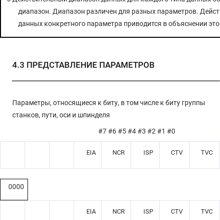
4.37 ПАРАМЕТРЫ ПОЗИЦИОНИРОВАНИЯ С ПОМОЩЬЮ
диапазон. Диапазон различен для разных параметров. Дейс
ОПТИМАЛЬНОГО УСКОРЕНИЯ
данных конкретного параметра приводится в объяснении это
4.36 ПАРАМЕТРЫ ВВОДА ДАННЫХ ШАБЛОНА
4.35 ПАРАМЕТРЫ ПОЛЬЗОВАТЕЛЬСКИХ МАКРОСОВ
4.3
ПРЕДСТАВЛЕНИЕ ПАРАМЕТРОВ
4.34 ПАРАМЕТРЫ КОРРЕКЦИИ НАКЛОНА
4.33 ПАРАМЕТРЫ КОРРЕКЦИИ ПРЯМОЛИНЕЙНОСТИ (1 ИЗ 2)
4.32 ПАРАМЕТРЫ ГИБКОГО СИНХРОННОГО УПРАВЛЕНИЯ (1 ИЗ 2)
Параметры, относящиеся к биту, в том числе к биту группы
4.31 ПАРАМЕТРЫ ИНДЕКСИРОВАНИЯ ДЕЛИТЕЛЬНО-ПОВОРОТНОГО
станков, пути, оси и шпинделя
СТОЛА
#7 #6 #5 #4 #3 #2 #1 #0
4.30 ПАРАМЕТРЫ КОНТРОЛЯ ПЕРПЕНДИКУЛЯРНОГО НАПРАВЛЕНИЯ
4.29 ПАРАМЕТРЫ ИНТЕРПОЛЯЦИИ В ПОЛЯРНЫХ КООРДИНАТАХ
EIA
NCR
ISP
CTV
TVC
4.28 ПАРАМЕТРЫ ПОЗИЦИОНИРОВАНИЯ ПРИ ОДНОСТОРОННЕМ
ПОДХОДЕ
4.27 ПАРАМЕТРЫ МАСШТАБИРОВАНИЯ/ВРАЩЕНИЯ СИСТЕМЫ
0000
КООРДИНАТ
4.26 ПАРАМЕТРЫ ЖЕСТКОГО НАРЕЗАНИЯ РЕЗЬБЫ
EIA
NCR
ISP
CTV
TVC