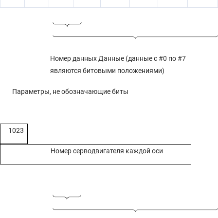
4.25.5 Параметры постоянного цикла шлифования (для
шлифовального станка) (1 из 2)
4.25.4 Параметры постоянных циклов сверления (2 из 2)
4.25.3 Параметры многократно повторяемого постоянного цикла
4.25.2 Параметры цикла нарезания резьбы
Номер данных Данные (данные с #0 по #7
являются битовыми положениями)
4.25.1 Параметры постоянных циклов сверления (1 из 2)
4.25 ПАРАМЕТРЫ ПОСТОЯННЫХ ЦИКЛОВ
Параметры, не обозначающие биты
4.24 ПАРАМЕТРЫ КОРРЕКЦИИ НА ИНСТРУМЕНТ (1 ИЗ 3)
4.23 ПАРАМЕТРЫ УПРАВЛЕНИЯ ШПИНДЕЛЕМ
1023
4.22 ПАРАМЕТРЫ КОРРЕКЦИИ НА ПОГРЕШНОСТИ ШАГА
4.21 ПАРАМЕТРЫ ПРОГРАММ (1 ИЗ 5)
Номер серводвигателя каждой оси
4.20 ПАРАМЕТРЫ ОТОБРАЖЕНИЯ И РЕДАКТИРОВАНИЯ (1 ИЗ 6)
4.19 ПАРАМЕТРЫ ВВОДА/ВЫВОДА ДАННЫХ (1 ИЗ 2)
4.18 ПАРАМЕТРЫ СЕРВОДВИГАТЕЛЯ (1 ИЗ 2)
4.17 ПАРАМЕТРЫ УПРАВЛЕНИЯ УСКОРЕНИЕМ/ЗАМЕДЛЕНИЕМ (1 ИЗ
2)